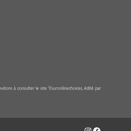
itons à consulter le site Youronlinechoices, édité par
Instagram
Facebook