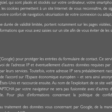
ogiciel, qui sont placés et stockés sur votre ordinateur, votre smartp
s, les cookies permettent à un site Internet de vous reconnaître, de si
e votre confort de navigation, sécurisation de votre connexion ou adapt
 durée de validité limitée, portent notamment sur les pages visitées, le
nformations que vous avez saisies sur un site afin de vous éviter de les 
ogle) pour protéger les entrées du formulaire de contact. Ce service 
nvoi de l’adresse IP et éventuellement d’autres données requises pa
r leurs services. Toutefois, votre adresse IP sera préalablement ra
 de l’accord sur l’Espace économique européen – et sera ainsi anonym
ats-Unis et raccourcie ensuite. Au nom de l’exploitant de ce site web
 reCAPTCHA par votre navigateur ne sera pas fusionnée avec d’autres
le. Pour plus d’informations concernant la politique de confi
au traitement des données vous concernant par Google, de la manièr