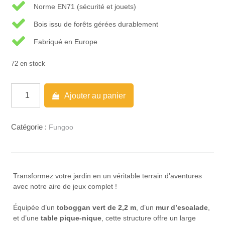
Norme EN71 (sécurité et jouets)
Bois issu de forêts gérées durablement
Fabriqué en Europe
72 en stock
quantité
Ajouter au panier
de
FUNGOO
FLOPPI
Catégorie :
Fungoo
avec
Balançoire
Double
Transformez votre jardin en un véritable terrain d’aventures
avec notre aire de jeux complet !
Équipée d’un
toboggan vert de 2,2 m
, d’un
mur d’escalade
,
et d’une
table pique-nique
, cette structure offre un large