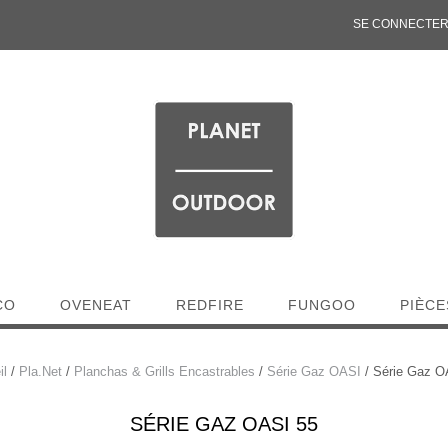
SE CONNECTER 
CO
OVENEAT
REDFIRE
FUNGOO
PIÈCE
il
/
Pla.Net
/
Planchas & Grills Encastrables
/
Série Gaz OASI
/ Série Gaz O
SÉRIE GAZ OASI 55