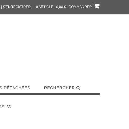
| S'ENREGISTRER
0 ARTICLE - 0,00 €
COMMANDER
S DÉTACHÉES
RECHERCHER
ASI 55