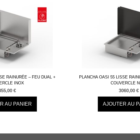
SSE RAINURÉE – FEU DUAL +
PLANCHA OASI 55 LISSE RAIN
ERCLE INOX
COUVERCLE N
855,00
€
3060,00
€
R AU PANIER
AJOUTER AU P