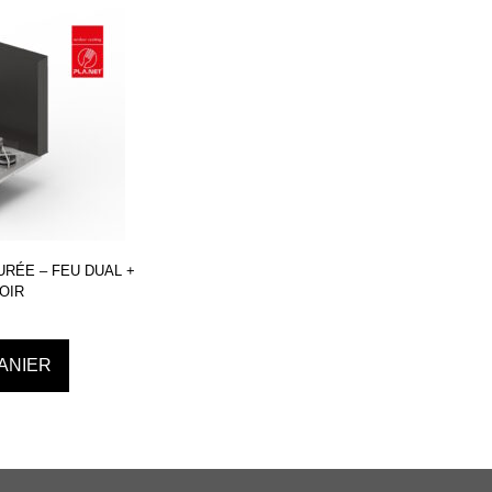
URÉE – FEU DUAL +
OIR
ANIER