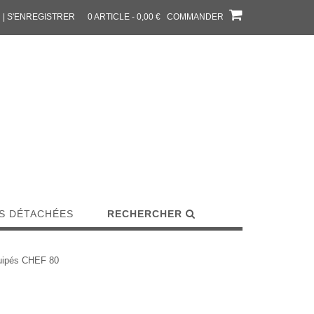
| S'ENREGISTRER
0 ARTICLE - 0,00 €
COMMANDER
S DÉTACHÉES
RECHERCHER
uipés CHEF 80