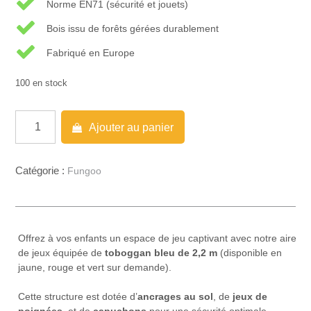
Norme EN71 (sécurité et jouets)
Bois issu de forêts gérées durablement
Fabriqué en Europe
100 en stock
quantité
Ajouter au panier
de
FUNGOO
MyHOUSE
Catégorie :
Fungoo
MOVE
Offrez à vos enfants un espace de jeu captivant avec notre aire
de jeux équipée de
toboggan bleu de 2,2 m
(disponible en
jaune, rouge et vert sur demande).
Cette structure est dotée d’
ancrages au sol
, de
jeux de