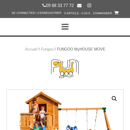
Skip
09 88 33 77 72
to
SE CONNECTER | S'ENREGISTRER
0 ARTICLE - 0,00 €
COMMANDER
content
Accueil
/
Fungoo
/ FUNGOO MyHOUSE MOVE