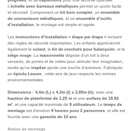
poignées
, et de
capuchons
pour une sécurité optimale.
L’
échelle avec barreaux métalliques
permet un accès facile
et sécurisé. Comprenant un
kit bois complet
, un
ensemble
de connecteurs métalliques
, et un
ensemble d’outils
d’installation
, le montage est simple et rapide.
Les
instructions d’installation « étape par étape »
incluent
des règles de sécurité importantes. Les enfants apprécieront
également le
volant
, le
kit de crochets pour balançoire
, et le
siège rouge
. La
maisonnette
dispose d’un toit à deux
versants, de portes et de volets pour stimuler leur imagination,
tandis qu’un
trapèze
ajoute une touche d’aventure. Fabriquée
en
épicéa Lasure
, cette aire de jeux respecte les normes
environnementales.
Dimensions : 4,4m (L) x 4,3m (l) x 2,85m (h)
, avec une
hauteur de plateforme de 1,25 m
et une
surface de 18,92
m²
, et une capacité maximale de
9 utilisateurs
. Le
temps de
montage
est d’environ
9 heures pour 2 personnes
, et elle est
fournie avec une
garantie de 10 ans
.
Notice de montage